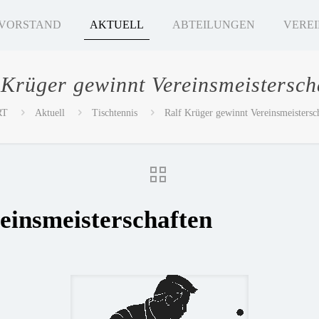
VORSTAND
AKTUELL
ABTEILUNGEN
VEREI
 Krüger gewinnt Vereinsmeistersch
RT
Aktuell
Tischtennis
Ralf Krüger gewinnt Vereinsmeistersc
einsmeisterschaften