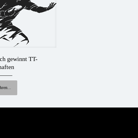
ch gewinnt TT-
haften
hren...