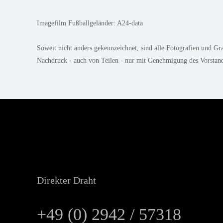
Imagefilm Fußballgeländer: A24-data
Soweit nicht anders gekennzeichnet, sind alle Fotografien und 
Nachdruck - auch von Teilen - nur mit Genehmigung des Vorstand
Direkter Draht
+49 (0) 2942 / 57318