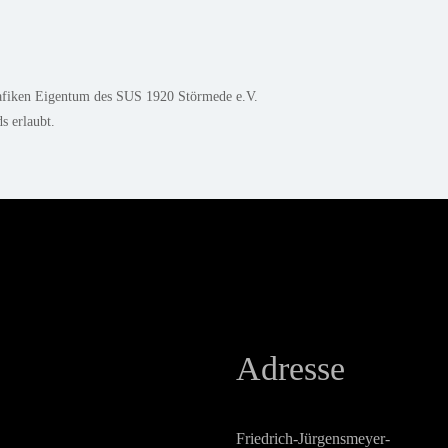
Grafiken Eigentum des SUS 1920 Störmede e.V.
s erlaubt.
Adresse
Friedrich-Jürgensmeyer-