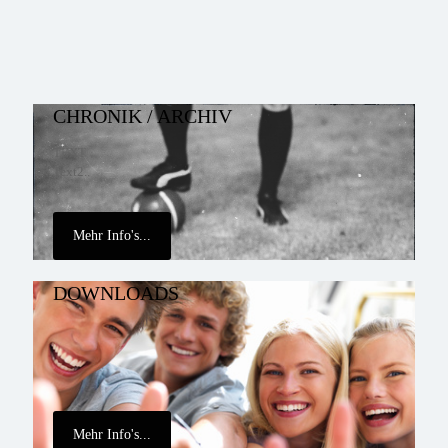
CHRONIK / ARCHIV
TEXT
Text2..
Mehr Info's...
DOWNLOADS
Mehr Info's...